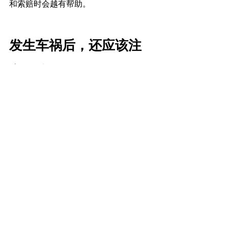
和索赔时会越有帮助。
发生车祸后，还应该注
意什么？
如果事故后：
有人受伤
责任存在争议
对方没有保险
保险公司拖延处理
赔偿金额明显偏低
很多人会希望先了解自己的法律选择。
因为很多决定，例如：
现场说了什么
有没有录口供
有没有签文件
是否接受和解