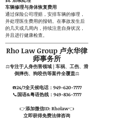
四. 后续处理
车辆修理与身体恢复费用
通过保险公司理赔，安排车辆的修理，
并处理医生费用的报销。在事故发生后
的几天或几周内，持续注意自身状况，
并且进行健康检查。
Rho Law Group 卢永华律
师事务所
⚖️
专注于人身伤害领域 | 车祸
、
工伤
、
滑
倒摔伤
、
狗咬伤等案件全覆盖
⚖️
☎️
24/7全天候电话：949-620-7777
📞
国语&粤语热线：949-836-7777
👉
添加微信ID: Rholaw
👈
立即获得免费法律咨询