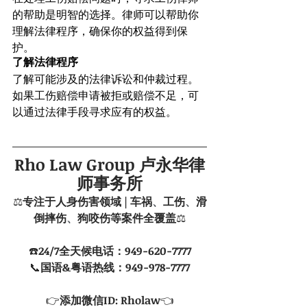
的帮助是明智的选择。律师可以帮助你
理解法律程序，确保你的权益得到保
护。
了解法律程序
了解可能涉及的法律诉讼和仲裁过程。
如果工伤赔偿申请被拒或赔偿不足，可
以通过法律手段寻求应有的权益。
Rho Law Group 卢永华律
师事务所
⚖️
专注于人身伤害领域 | 车祸
、
工伤
、
滑
倒摔伤
、
狗咬伤等案件全覆盖
⚖️
☎️
24/7全天候电话：949-620-7777
📞
国语&粤语热线：949-978-7777
👉
添加微信ID: Rholaw
👈